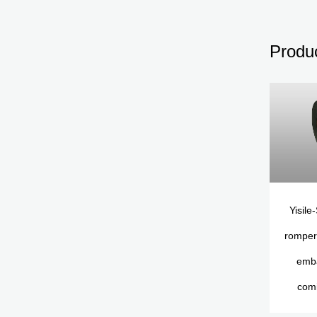
Produ
Yisile
romper 
emba
comi