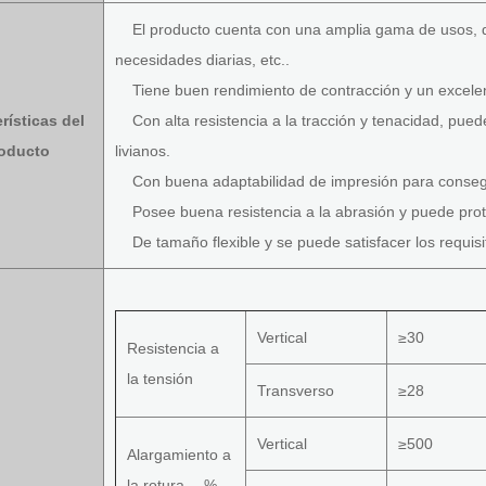
El producto cuenta con una amplia gama de usos, q
necesidades diarias, etc..
Tiene buen rendimiento de contracción y un excelen
rísticas del
Con alta resistencia a la tracción y tenacidad, pued
oducto
livianos.
Con buena adaptabilidad de impresión para consegui
Posee buena resistencia a la abrasión y puede prot
De tamaño flexible y se puede satisfacer los requisit
Vertical
≥30
Resistencia a
la tensión
Transverso
≥28
Vertical
≥500
Alargamiento a
la rotura ，%