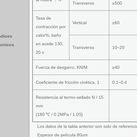
Transverso
≥500
Tasa de
Vertical
≥60
contracción por
calor%, baño
ndices
en aceite 130,
cnicos
Transverso
10~20
20 s
Fuerza de desgarro, KN/M
≥40
Coeficiente de fricción cinética, 1
0.1~0.4
Resistencia al termo-sellado N / 15
mm
(180 ℃ / 0.2MPa / 1.0S)
Los datos de la tabla anterior son solo de referencia
Espesor de película 80um