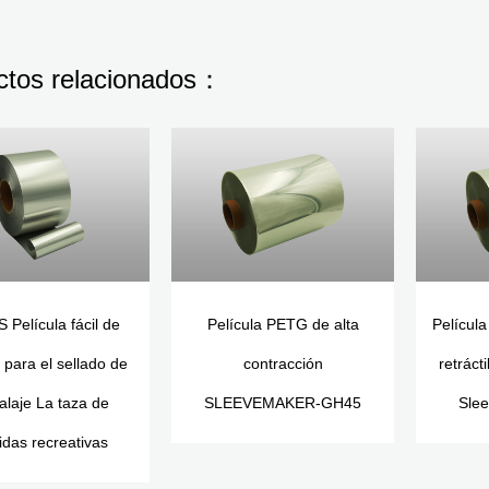
ctos relacionados：
-S Película fácil de
Película PETG de alta
Película
para el sellado de
contracción
retráct
laje La taza de
SLEEVEMAKER-GH45
Sle
das recreativas