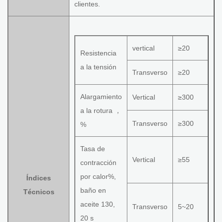
clientes.
vertical
≥20
Resistencia
a la tensión
Transverso
≥20
Alargamiento
Vertical
≥300
a la rotura ，
Transverso
≥300
%
Tasa de
Vertical
≥55
contracción
por calor%,
Índices
baño en
Técnicos
aceite 130,
Transverso
5~20
20 s